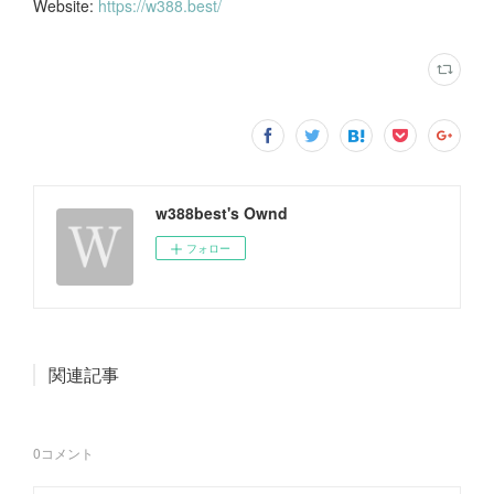
Website:
https://w388.best/
w388best's Ownd
フォロー
関連記事
0
コメント